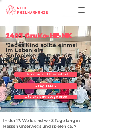
2403 GruKo-HE-NK
"Jedes Kind sollte einmal
im Leben ein
Sinfoniekonzert gehört
haben."
... to notes and the cast list
- register -
... to the backstage area
In der 17. Welle sind wir 3 Tage lang in
Hessen unterwegs und spielen ca. 7