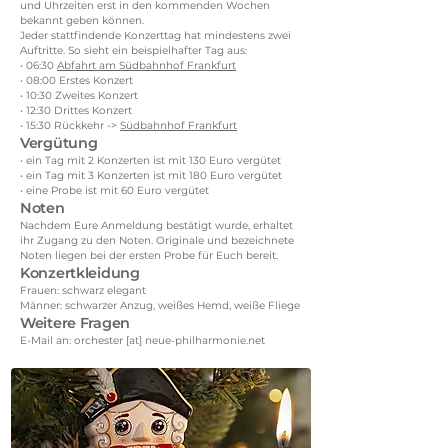
und Uhrzeiten erst in den kommenden Wochen
bekannt geben können.
Jeder stattfindende Konzerttag hat mindestens zwei
Auftritte. So sieht ein beispielhafter Tag aus:
• 06:30
Abfahrt am Südbahnhof Frankfurt
• 08:00 Erstes Konzert
• 10:30 Zweites Konzert
• 12:30 Drittes Konzert
• 15:30 Rückkehr ->
Südbahnhof Frankfurt
Vergütung
• ein Tag mit 2 Konzerten ist mit 130 Euro vergütet
• ein Tag mit 3 Konzerten ist mit 180 Euro vergütet
• eine Probe ist mit 60 Euro vergütet
Noten
Nachdem Eure Anmeldung bestätigt wurde, erhaltet
ihr Zugang zu den Noten. Originale und bezeichnete
Noten liegen bei der ersten Probe für Euch bereit.
Konzertkleidung
Frauen: schwarz elegant
Männer: schwarzer Anzug, weißes Hemd, weiße Fliege
Weitere Fragen
E-Mail an: orchester [at] neue-philharmonie.net