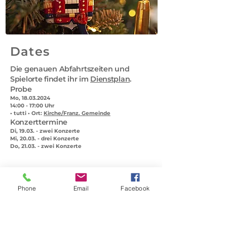
Dates
Die genauen Abfahrtszeiten und
Spielorte findet ihr im
Dienstplan
.
Probe
Mo, 18.03.2024
14:00 - 17:00 Uhr
• tutti • Ort:
Kirche/Franz. Gemeinde
Konzerttermine
Di, 19.03. - zwei Konzerte
Mi, 20.03. - drei Konzerte
Do, 21.03. - zwei Konzerte
Programme
Phone
Email
Facebook
Tschaikowski: " Der Nussknacker"
(Ausschnitte aus dem Ballet,
bearbeitet für ein Kammerorchester)