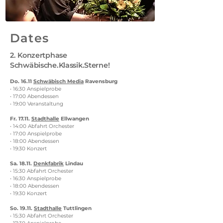
Dates
2. Konzertphase
Schwäbische.Klassik.Sterne!
Do. 16.11
Schwäbisch Media
Ravensburg
• 16:30 Anspielprobe
• 17:00 Abendessen
• 19:00 Veranstaltung
Fr. 17.11.
Stadthalle
Ellwangen
• 14:00 Abfahrt Orchester
• 17:00 Anspielprobe
• 18:00 Abendessen
• 19:30 Konzert
Sa. 18.11.
Denkfabrik
Lindau
• 15:30 Abfahrt Orchester
• 16:30 Anspielprobe
• 18:00 Abendessen
• 19:30 Konzert
So. 19.11.
Stadthalle
Tuttlingen
• 15:30 Abfahrt Orchester