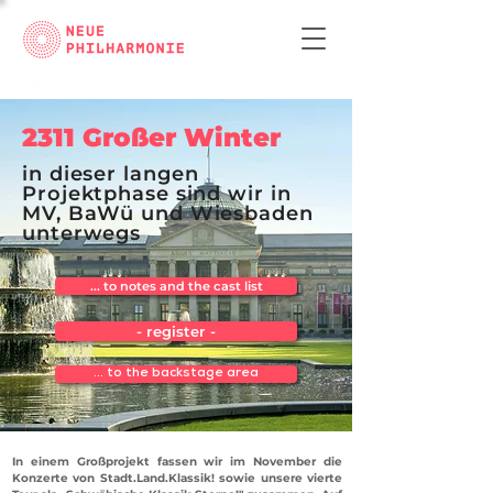
2311 Großer Winter
in dieser langen
Projektphase sind wir in
MV, BaWü und Wiesbaden
unterwegs
... to notes and the cast list
- register -
... to the backstage area
In einem Großprojekt fassen wir im November die
Konzerte von Stadt.Land.Klassik! sowie unsere vierte