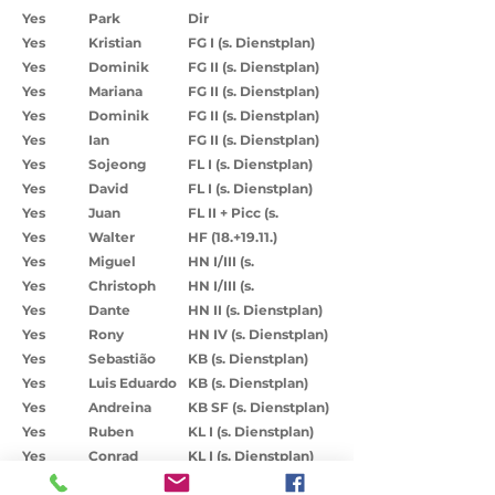
Yes
Park
Dir
Yes
Kristian
FG I (s. Dienstplan)
Yes
Dominik
FG II (s. Dienstplan)
Yes
Mariana
FG II (s. Dienstplan)
Yes
Dominik
FG II (s. Dienstplan)
Yes
Ian
FG II (s. Dienstplan)
Yes
Sojeong
FL I (s. Dienstplan)
Yes
David
FL I (s. Dienstplan)
Yes
Juan
FL II + Picc (s.
Dienstplan)
Yes
Walter
HF (18.+19.11.)
Yes
Miguel
HN I/III (s.
Dienstplan)
Yes
Christoph
HN I/III (s.
Dienstplan)
Yes
Dante
HN II (s. Dienstplan)
Yes
Rony
HN IV (s. Dienstplan)
Yes
Sebastião
KB (s. Dienstplan)
Yes
Luis Eduardo
KB (s. Dienstplan)
Yes
Andreina
KB SF (s. Dienstplan)
Yes
Ruben
KL I (s. Dienstplan)
Yes
Conrad
KL I (s. Dienstplan)
Yes
Marie
KL II (s. Dienstplan)