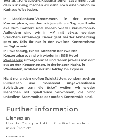
Tour als „Schwäbische.Klassik.Sterne!" zusammen. Auf
dem Rückweg machen wir dann noch eine Station im
Kurhaus Wiesbaden.
In Mecklenburg-Vorpommern, in der ersten
Konzertphase, werden wir jeweils am Tag von Berlin
aus zum Konzert und danach wieder zurückfahren.
Außerdem sind wir in MV mit etwas weniger
Streichern unterwegs. Daher gebt bei der Anmeldung
gern an, falls Ihr nur in der zweiten Konzertphase
verfügbar seid.
In Ravensburg, für die Konzerte der zweiten
Konzertphase, sind wir wieder im
B&B Hotel
Ravensburg
untergebracht und fahren jeweils von dort
aus zu den Konzertorten. In der letzten Nacht, in
Wiesbaden, schlafen wir im
Holiday Inn Express
.
Nicht nur an den großen Spielstätten, sondern auch an
kulturellen und manchmal ungewöhnlichen
Spielstätten „um die Ecke“ wollen wir wieder
Menschen mit Spielfreude verwöhnen, die nicht
unbedingt Stammgäste der großen Konzertsäle sind.
Further information
Dienstplan
Über den
Dienstplan
habt ihr Eure Einsätze nochmal
in der Übersicht.