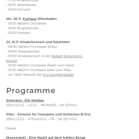
• 17:30 Anspielprobe
• 18:30 Abendessen
• 20:00 Konzert
Mo. 20.11.
Kurhaus
Wiesbaden
• 10:00 Abfahrt Orchester
• 16:00 Anspielprobe
• 20:00 Konzert
Di. 21.11. Kinderkonzert und Rückfahrt
• 08:30 Abfahrt Orchester (KiKo)
• 09:00 Anspielprobe
• 09:30 Kinderkonzert in der
Robert-Schumann-
Schule
• 10:00 Abfahrt Orchester (Rest) vom Hotel
• 10:30 Abfahrt Orchester (alle) vom KiKo
• vsl. 19:00 Ankunft bei
S+U Jungfernheide
Programme
Smetana - Die Moldau
2(Picc).2.2.2. - 4.2.3.1. - Pk.Perk(2). - Str (12min)
Pilss - Konzert für Trompete und Orchester B-Dur
2(Picc).2.2.2. - 4.1(Solo).0.0. - Pk. - Str (20 min)
Pause
Mussorgski - Eine Nacht auf dem kahlen Berge