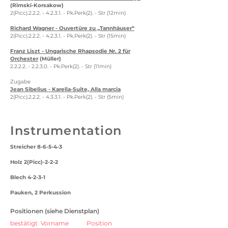
(Rimski-Korsakow)
2(Picc).2.2.2. - 4.2.3.1. - Pk.Perk(2). - Str (12min)
Richard Wagner - Ouvertüre zu „Tannhäuser“
2(Picc).2.2.2. - 4.2.3.1. - Pk.Perk(2). - Str (15min)
Franz Liszt - Ungarische Rhapsodie Nr. 2 für
Orchester
(Müller)
2.2.2.2. - 2.2.3.0. - Pk.Perk(2). - Str (11min)
Zugabe
Jean Sibelius - Karelia-Suite, Alla marcia
2(Picc).2.2.2. - 4.3.3.1. - Pk.Perk(2). - Str (5min)
Instrumentation
Streicher 8-6-5-4-3
Holz 2(Picc)-2-2-2
Blech 4-2-3-1
Pauken, 2 Perkussion
Positionen (siehe Dienstplan)
bestätigt
Vorname
Position