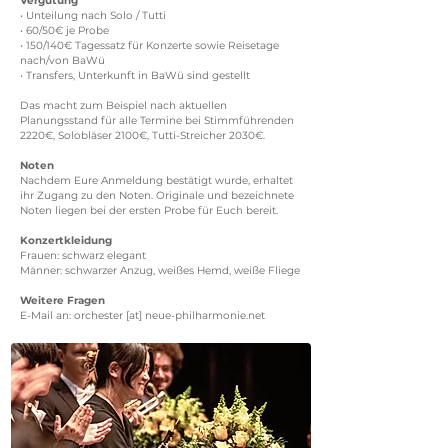
Vergütung
• Unteilung nach Solo / Tutti
• 60/50€ je Probe
• 150/140€ Tagessatz für Konzerte sowie Reisetage
nach/von BaWü
• Transfers, Unterkunft in BaWü sind gestellt
Das macht zum Beispiel nach aktuellen
Planungsstand für alle Termine bei Stimmführenden
2220€, Solobläser 2100€, Tutti-Streicher 2030€.
Noten
Nachdem Eure Anmeldung bestätigt wurde, erhaltet
ihr Zugang zu den Noten. Originale und bezeichnete
Noten liegen bei der ersten Probe für Euch bereit.
Konzertkleidung
Frauen: schwarz elegant
Männer: schwarzer Anzug, weißes Hemd, weiße Fliege
Weitere Fragen
E-Mail an: orchester [at] neue-philharmonie.net