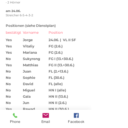
• 2 Hörner
am 24.06.
Streicher 6-5-4-3-2
Positionen (siehe Dienstplan)
bestätigt
Vorname
Position
Yes
Jorge
24.06. | VL II SF
Yes
Vitaliy
FG (2.6.)
Yes
Mariana
FG (2.6.)
No
Sukyrong
FG I (13.+30.6.)
Yes
Matthias
FG II (13.+30.6.)
No
Juan
FL (2.+13.6.)
No
Sophie
FL (30.6.)
No
David
FL (alle)
No
Miguel
HN I (alle)
No
Gala
HN II (13.6.)
No
Jun
HN II (2.6.)
Yes
Rawad
HN II (30.6.)
No
Andreina
KB (alle)
Phone
Email
Facebook
Yes
Ruben
KL (13.6.)
No
Yauheni
KL I (alle)