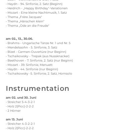
• Haydn - 94. Sinfonie, 2. Satz (Beginn)
• Heidrich - „Happy Birthday"-Variationen
• Mozart - Eine kleine Nachtmusik, 1. Satz
• Thema „Frère Jacques"
• Thema „Hänschen klein"
• Thema „Ode an die Freude"
am 02., 13., 30.06.
• Brahms - Ungarische Tänze Nr. 1 und Nr. 5
• Mendelssohn - 5. Sinfonie, 3. Satz
• Bizet - Carmen-Ouvertüre (nur Beginn)
• Tschaikowsky - Trepak (aus Nussknacker)
• Beethoven - 7. Sinfonie, 2. Satz (nur Beginn)
• Mozart - 39. Sinfonie, Menuett
• Haydn - 44. Sinfonie (nur Beginn)
• Tschaikowsky -5. Sinfonie, 2. Satz, Hornsolo
Instrumentation
am 02. und 30. Juni
• Streicher 5-4-3-2-1
• Holz 2(Picc)-2-2-2
• 2 Hörner
am 13. Juni
• Streicher 4-3-2-2-1
• Holz 2(Picc)-2-2-2