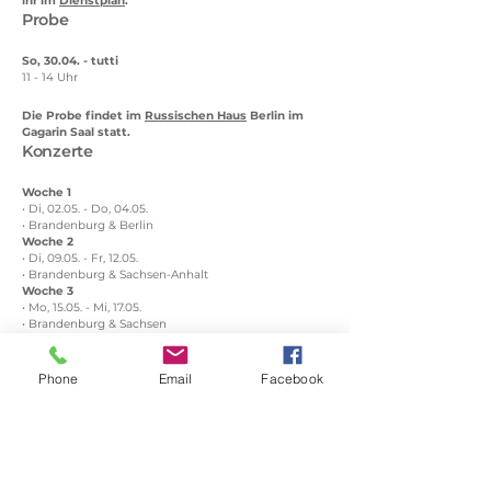
ihr im
Dienstplan
.
Probe
So, 30.04. - tutti
11 - 14 Uhr
Die Probe findet im
Russischen Haus
Berlin im
Gagarin Saal statt.
Konzerte
Woche 1
• Di, 02.05. - Do, 04.05.
• Brandenburg & Berlin
Woche 2
• Di, 09.05. - Fr, 12.05.
• Brandenburg & Sachsen-Anhalt
Woche 3
• Mo, 15.05. - Mi, 17.05.
• Brandenburg & Sachsen
Woche 4
• Di, 23.05. - Fr, 26.05.
• Brandenburg & Sachsen-Anhalt
Phone
Email
Facebook
Woche 5
• Di, 30.05. - Do, 01.06.
• Sachsen, Brandenburg & Mecklenburg-Vorpommern
• Mit 1x Übernachtung (31.-01.)
Woche 6
• Di, 06.06. - Do, 08.06.
• Sachsen, Berlin & Sachsen-Anhalt