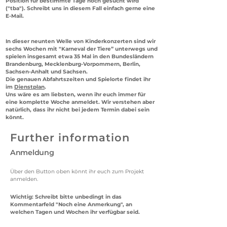
Position für bestimmte Tage noch gesucht wird
("tba"). Schreibt uns in diesem Fall einfach gerne eine
E-Mail.
In dieser neunten Welle von Kinderkonzerten sind wir
sechs Wochen mit "Karneval der Tiere” unterwegs und
spielen insgesamt etwa 35 Mal in den Bundesländern
Brandenburg, Mecklenburg-Vorpommern, Berlin,
Sachsen-Anhalt und Sachsen.
Die genauen Abfahrtszeiten und Spielorte findet ihr
im
Dienstplan
.
Uns wäre es am liebsten, wenn ihr euch immer für
eine komplette Woche anmeldet. Wir verstehen aber
natürlich, dass ihr nicht bei jedem Termin dabei sein
könnt.
Further information
Anmeldung
Über den Button oben könnt ihr euch zum Projekt
anmelden.
Wichtig: Schreibt bitte unbedingt in das
Kommentarfeld "Noch eine Anmerkung", an
welchen Tagen und Wochen ihr verfügbar seid.