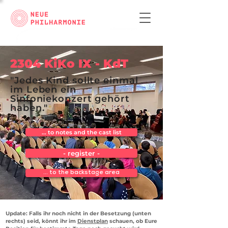
2304 KiKo IX - KdT
"Jedes Kind sollte einmal
im Leben ein
Sinfoniekonzert gehört
haben."
... to notes and the cast list
- register -
... to the backstage area
Update: Falls ihr noch nicht in der Besetzung (unten
rechts) seid, könnt ihr im
Dienstplan
schauen, ob Eure