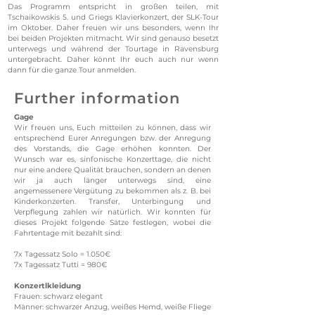
Das Programm entspricht in großen teilen, mit
Tschaikowskis 5. und Griegs Klavierkonzert, der SLK-Tour
im Oktober. Daher freuen wir uns besonders, wenn Ihr
bei beiden Projekten mitmacht. Wir sind genauso besetzt
unterwegs und während der Tourtage in Ravensburg
untergebracht. Daher könnt Ihr euch auch nur wenn
dann für die ganze Tour anmelden.
Further information
Gage
Wir freuen uns, Euch mitteilen zu können, dass wir
entsprechend Eurer Anregungen bzw. der Anregung
des Vorstands, die Gage erhöhen konnten. Der
Wunsch war es, sinfonische Konzerttage, die nicht
nur eine andere Qualität brauchen, sondern an denen
wir ja auch länger unterwegs sind, eine
angemessenere Vergütung zu bekommen als z. B. bei
Kinderkonzerten. Transfer, Unterbingung und
Verpflegung zahlen wir natürlich. Wir konnten für
dieses Projekt folgende Sätze festlegen, wobei die
Fahrtentage mit bezahlt sind:
7x Tagessatz Solo = 1.050€
7x Tagessatz Tutti = 980€
Konzertlkleidung
Frauen: schwarz elegant
Männer: schwarzer Anzug, weißes Hemd, weiße Fliege