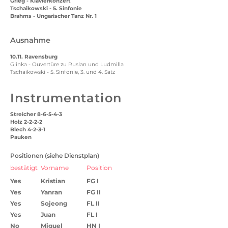
Grieg - Klavierkonzert
Tschaikowski - 5. Sinfonie
Brahms - Ungarischer Tanz Nr. 1
Ausnahme
10.11. Ravensburg
Glinka - Ouvertüre zu Ruslan und Ludmilla
Tschaikowski - 5. Sinfonie, 3. und 4. Satz
Instrumentation
Streicher 8-6-5-4-3
Holz 2-2-2-2
Blech 4-2-3-1
Pauken
Positionen (siehe Dienstplan)
bestätigt
Vorname
Position
Yes
Kristian
FG I
Yes
Yanran
FG II
Yes
Sojeong
FL II
Yes
Juan
FL I
No
Miguel
HN I