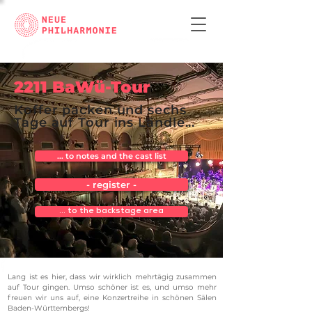
2211 BaWü-Tour
Koffer packen und sechs
Tage auf Tour ins Ländle...
... to notes and the cast list
- register -
... to the backstage area
Lang ist es hier, dass wir wirklich mehrtägig zusammen
auf Tour gingen. Umso schöner ist es, und umso mehr
freuen wir uns auf, eine Konzertreihe in schönen Sälen
Baden-Württembergs!