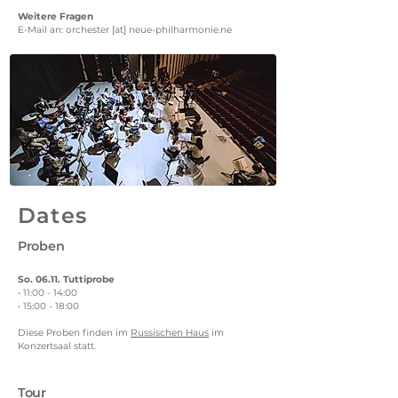
Weitere Fragen
E-Mail an: orchester [at] neue-philharmonie.ne
Dates
Proben
So. 06.11. Tuttiprobe
• 11:00 - 14:00
• 15:00 - 18:00
Diese Proben finden im
Russischen Haus
im
Konzertsaal statt.
Tour